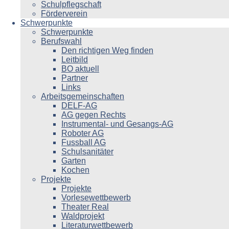
Schulpflegschaft
Förderverein
Schwerpunkte
Schwerpunkte
Berufswahl
Den richtigen Weg finden
Leitbild
BO aktuell
Partner
Links
Arbeitsgemeinschaften
DELF-AG
AG gegen Rechts
Instrumental- und Gesangs-AG
Roboter AG
Fussball AG
Schulsanitäter
Garten
Kochen
Projekte
Projekte
Vorlesewettbewerb
Theater Real
Waldprojekt
Literaturwettbewerb