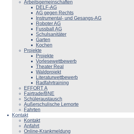
Arbeitsgemeinschaften
DELF-AG
AG gegen Rechts
Instrumental- und Gesangs-AG
Roboter AG
Fussball AG
Schulsanitäter
Garten
Kochen
Projekte
Projekte
Vorlesewettbewerb
Theater Real
Waldprojekt
Literaturwettbewerb
Radfahrtraining
EFFORT A
Fairtrade/BNE
Schüleraustausch
Außerschulische Lernorte
Fahrten
Kontakt
Kontakt
Anfahrt
Online-Krankmeldung