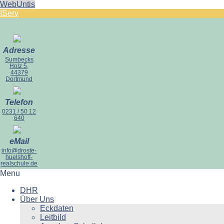
WebUntis
IServ
Adresse
Sumbecks
Holz 5,
44379
Dortmund
Telefon
0231 / 50 12
640
eMail
info@droste-
huelshoff-
realschule.de
Menu
DHR
Über Uns
Eckdaten
Leitbild