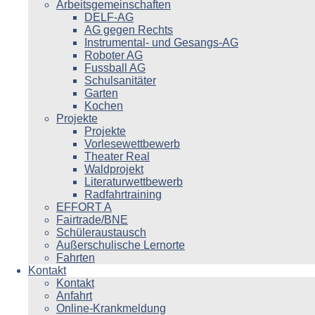
Arbeitsgemeinschaften
DELF-AG
AG gegen Rechts
Instrumental- und Gesangs-AG
Roboter AG
Fussball AG
Schulsanitäter
Garten
Kochen
Projekte
Projekte
Vorlesewettbewerb
Theater Real
Waldprojekt
Literaturwettbewerb
Radfahrtraining
EFFORT A
Fairtrade/BNE
Schüleraustausch
Außerschulische Lernorte
Fahrten
Kontakt
Kontakt
Anfahrt
Online-Krankmeldung