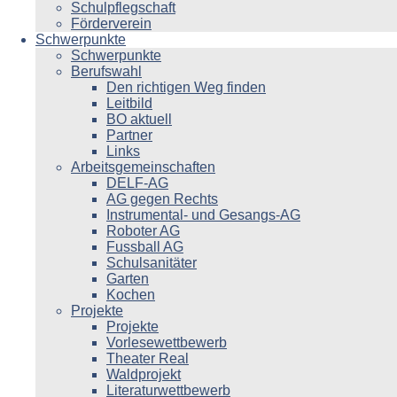
Schulpflegschaft
Förderverein
Schwerpunkte
Schwerpunkte
Berufswahl
Den richtigen Weg finden
Leitbild
BO aktuell
Partner
Links
Arbeitsgemeinschaften
DELF-AG
AG gegen Rechts
Instrumental- und Gesangs-AG
Roboter AG
Fussball AG
Schulsanitäter
Garten
Kochen
Projekte
Projekte
Vorlesewettbewerb
Theater Real
Waldprojekt
Literaturwettbewerb