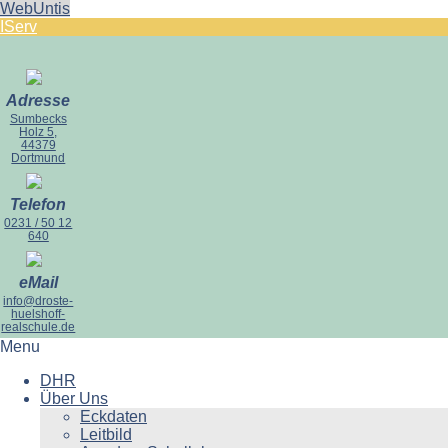
WebUntis
IServ
Adresse
Sumbecks
Holz 5,
44379
Dortmund
Telefon
0231 / 50 12
640
eMail
info@droste-
huelshoff-
realschule.de
Menu
DHR
Über Uns
Eckdaten
Leitbild