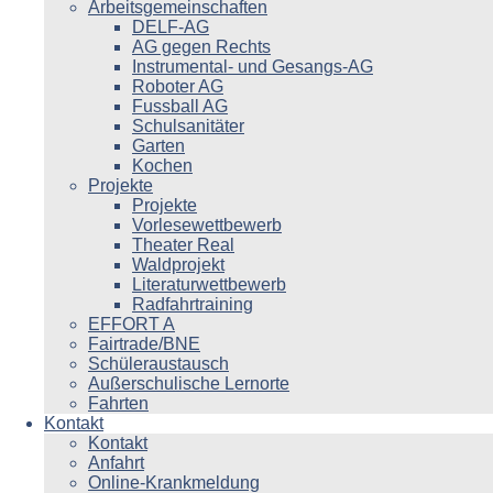
Arbeitsgemeinschaften
DELF-AG
AG gegen Rechts
Instrumental- und Gesangs-AG
Roboter AG
Fussball AG
Schulsanitäter
Garten
Kochen
Projekte
Projekte
Vorlesewettbewerb
Theater Real
Waldprojekt
Literaturwettbewerb
Radfahrtraining
EFFORT A
Fairtrade/BNE
Schüleraustausch
Außerschulische Lernorte
Fahrten
Kontakt
Kontakt
Anfahrt
Online-Krankmeldung