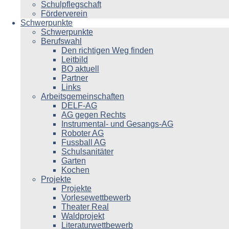
Schulpflegschaft
Förderverein
Schwerpunkte
Schwerpunkte
Berufswahl
Den richtigen Weg finden
Leitbild
BO aktuell
Partner
Links
Arbeitsgemeinschaften
DELF-AG
AG gegen Rechts
Instrumental- und Gesangs-AG
Roboter AG
Fussball AG
Schulsanitäter
Garten
Kochen
Projekte
Projekte
Vorlesewettbewerb
Theater Real
Waldprojekt
Literaturwettbewerb