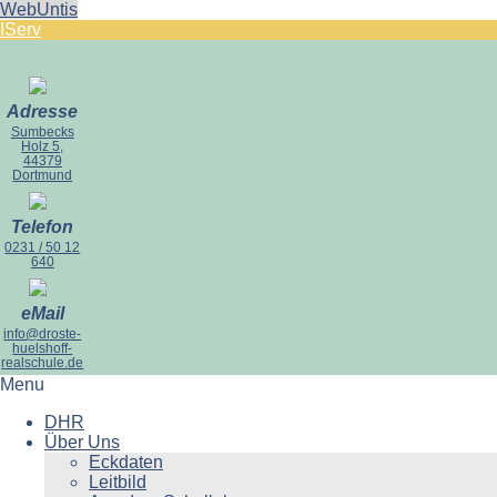
WebUntis
IServ
Adresse
Sumbecks
Holz 5,
44379
Dortmund
Telefon
0231 / 50 12
640
eMail
info@droste-
huelshoff-
realschule.de
Menu
DHR
Über Uns
Eckdaten
Leitbild