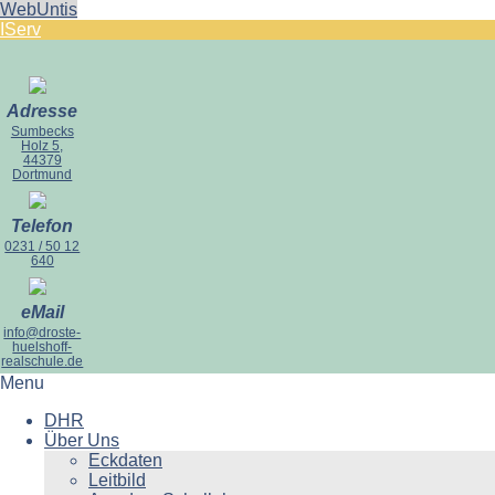
WebUntis
IServ
Adresse
Sumbecks
Holz 5,
44379
Dortmund
Telefon
0231 / 50 12
640
eMail
info@droste-
huelshoff-
realschule.de
Menu
DHR
Über Uns
Eckdaten
Leitbild