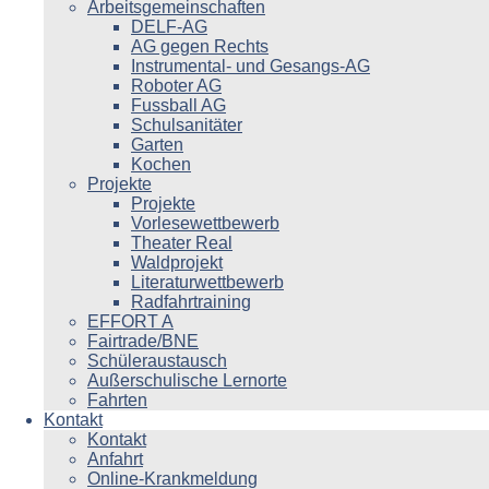
Arbeitsgemeinschaften
DELF-AG
AG gegen Rechts
Instrumental- und Gesangs-AG
Roboter AG
Fussball AG
Schulsanitäter
Garten
Kochen
Projekte
Projekte
Vorlesewettbewerb
Theater Real
Waldprojekt
Literaturwettbewerb
Radfahrtraining
EFFORT A
Fairtrade/BNE
Schüleraustausch
Außerschulische Lernorte
Fahrten
Kontakt
Kontakt
Anfahrt
Online-Krankmeldung