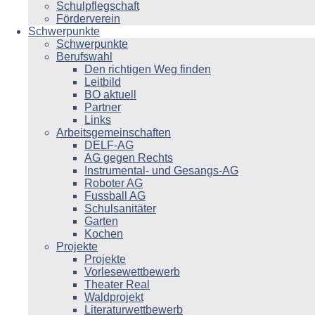
Schulpflegschaft
Förderverein
Schwerpunkte
Schwerpunkte
Berufswahl
Den richtigen Weg finden
Leitbild
BO aktuell
Partner
Links
Arbeitsgemeinschaften
DELF-AG
AG gegen Rechts
Instrumental- und Gesangs-AG
Roboter AG
Fussball AG
Schulsanitäter
Garten
Kochen
Projekte
Projekte
Vorlesewettbewerb
Theater Real
Waldprojekt
Literaturwettbewerb