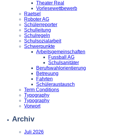
Theater Real
Vorlesewettbewerb
Raetsel
Roboter AG
Schülerreporter
Schulleitung
Schulregeln
Schulsozialarbeit
Schwerpunkte
Arbeitsgemeinschaften
Fussball AG
Schulsanitäter
Berufswahlorientierung
Betreuung
Fahrten
Schüleraustausch
Term Conditions
Typography
Typography
Vorwort
Archiv
Juli 2026