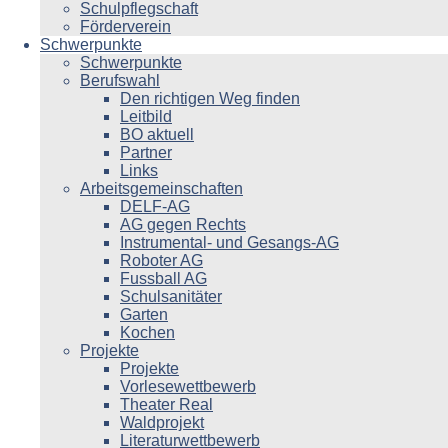
Schulpflegschaft
Förderverein
Schwerpunkte
Schwerpunkte
Berufswahl
Den richtigen Weg finden
Leitbild
BO aktuell
Partner
Links
Arbeitsgemeinschaften
DELF-AG
AG gegen Rechts
Instrumental- und Gesangs-AG
Roboter AG
Fussball AG
Schulsanitäter
Garten
Kochen
Projekte
Projekte
Vorlesewettbewerb
Theater Real
Waldprojekt
Literaturwettbewerb