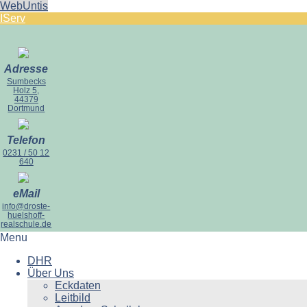
WebUntis
IServ
Adresse
Sumbecks
Holz 5,
44379
Dortmund
Telefon
0231 / 50 12
640
eMail
info@droste-
huelshoff-
realschule.de
Menu
DHR
Über Uns
Eckdaten
Leitbild