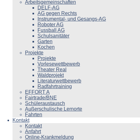
Arbeitsgemeinschaften
DELF-AG
AG gegen Rechts
Instrumental- und Gesangs-AG
Roboter AG
Fussball AG
Schulsanitäter
Garten
Kochen
Projekte
Projekte
Vorlesewettbewerb
Theater Real
Waldprojekt
Literaturwettbewerb
Radfahrtraining
EFFORT A
Fairtrade/BNE
Schüleraustausch
Außerschulische Lernorte
Fahrten
Kontakt
Kontakt
Anfahrt
Online-Krankmeldung