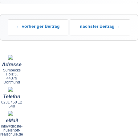
← vorheriger Beitrag
nächster Beitrag →
Adresse
Sumbecks
Holz 5,
44379
Dortmund
Telefon
0231 / 50 12
640
eMail
info@droste-
huelshoff-
realschule.de