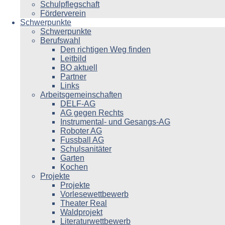
Schulpflegschaft
Förderverein
Schwerpunkte
Schwerpunkte
Berufswahl
Den richtigen Weg finden
Leitbild
BO aktuell
Partner
Links
Arbeitsgemeinschaften
DELF-AG
AG gegen Rechts
Instrumental- und Gesangs-AG
Roboter AG
Fussball AG
Schulsanitäter
Garten
Kochen
Projekte
Projekte
Vorlesewettbewerb
Theater Real
Waldprojekt
Literaturwettbewerb