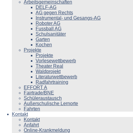
Arbeitsgemeinschaften
DELF-AG
AG gegen Rechts
Instrumental- und Gesangs-AG
Roboter AG
Fussball AG
Schulsanitäter
Garten
Kochen
Projekte
Projekte
Vorlesewettbewerb
Theater Real
Waldprojekt
Literaturwettbewerb
Radfahrtraining
EFFORT A
Fairtrade/BNE
Schüleraustausch
Außerschulische Lernorte
Fahrten
Kontakt
Kontakt
Anfahrt
Online-Krankmeldung