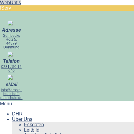
WebUntis
IServ
Adresse
Sumbecks
Holz 5,
44379
Dortmund
Telefon
0231 / 50 12
640
eMail
info@droste-
huelshoff-
realschule.de
Menu
DHR
Über Uns
Eckdaten
Leitbild