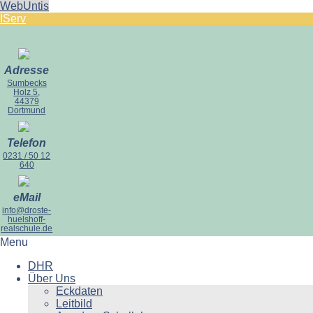
WebUntis
IServ
Adresse
Sumbecks
Holz 5,
44379
Dortmund
Telefon
0231 / 50 12
640
eMail
info@droste-
huelshoff-
realschule.de
Menu
DHR
Über Uns
Eckdaten
Leitbild