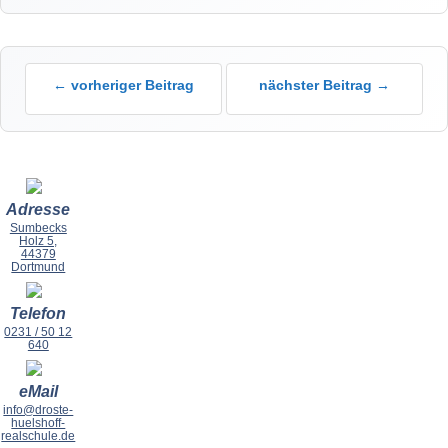
← vorheriger Beitrag
nächster Beitrag →
Adresse
Sumbecks
Holz 5,
44379
Dortmund
Telefon
0231 / 50 12
640
eMail
info@droste-
huelshoff-
realschule.de