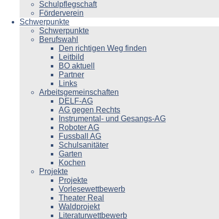
Schulpflegschaft
Förderverein
Schwerpunkte
Schwerpunkte
Berufswahl
Den richtigen Weg finden
Leitbild
BO aktuell
Partner
Links
Arbeitsgemeinschaften
DELF-AG
AG gegen Rechts
Instrumental- und Gesangs-AG
Roboter AG
Fussball AG
Schulsanitäter
Garten
Kochen
Projekte
Projekte
Vorlesewettbewerb
Theater Real
Waldprojekt
Literaturwettbewerb