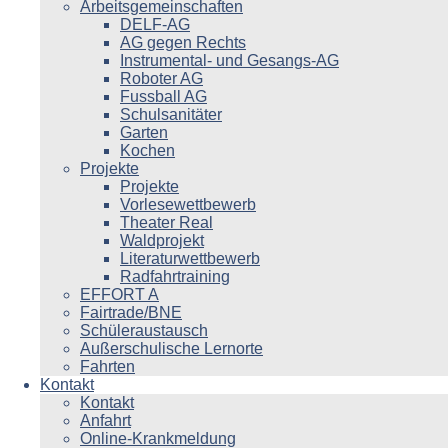
Arbeitsgemeinschaften
DELF-AG
AG gegen Rechts
Instrumental- und Gesangs-AG
Roboter AG
Fussball AG
Schulsanitäter
Garten
Kochen
Projekte
Projekte
Vorlesewettbewerb
Theater Real
Waldprojekt
Literaturwettbewerb
Radfahrtraining
EFFORT A
Fairtrade/BNE
Schüleraustausch
Außerschulische Lernorte
Fahrten
Kontakt
Kontakt
Anfahrt
Online-Krankmeldung