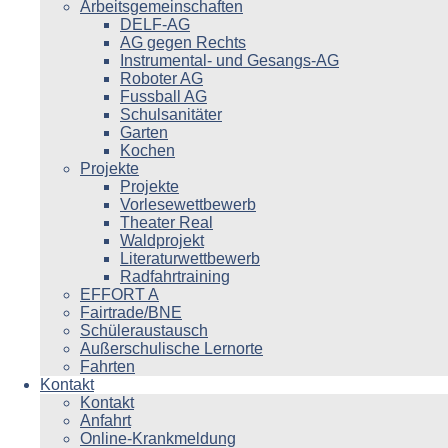
Arbeitsgemeinschaften
DELF-AG
AG gegen Rechts
Instrumental- und Gesangs-AG
Roboter AG
Fussball AG
Schulsanitäter
Garten
Kochen
Projekte
Projekte
Vorlesewettbewerb
Theater Real
Waldprojekt
Literaturwettbewerb
Radfahrtraining
EFFORT A
Fairtrade/BNE
Schüleraustausch
Außerschulische Lernorte
Fahrten
Kontakt
Kontakt
Anfahrt
Online-Krankmeldung