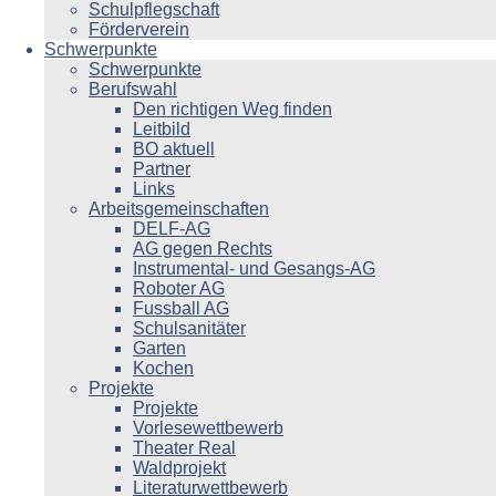
Schulpflegschaft
Förderverein
Schwerpunkte
Schwerpunkte
Berufswahl
Den richtigen Weg finden
Leitbild
BO aktuell
Partner
Links
Arbeitsgemeinschaften
DELF-AG
AG gegen Rechts
Instrumental- und Gesangs-AG
Roboter AG
Fussball AG
Schulsanitäter
Garten
Kochen
Projekte
Projekte
Vorlesewettbewerb
Theater Real
Waldprojekt
Literaturwettbewerb