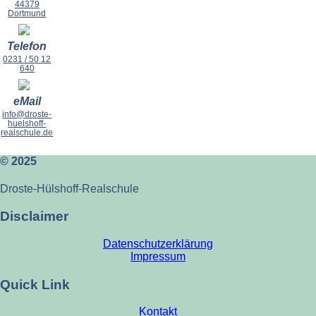
44379
Dortmund
Telefon
0231 / 50 12
640
eMail
info@droste-
huelshoff-
realschule.de
© 2025
Droste-Hülshoff-Realschule
Disclaimer
Datenschutzerklärung
Impressum
Quick Link
Kontakt