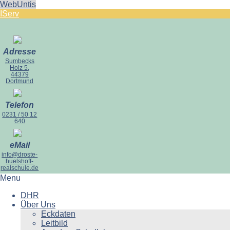
WebUntis
IServ
Adresse
Sumbecks
Holz 5,
44379
Dortmund
Telefon
0231 / 50 12
640
eMail
info@droste-
huelshoff-
realschule.de
Menu
DHR
Über Uns
Eckdaten
Leitbild